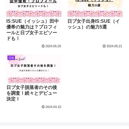
IS:SUE（イッシュ）田中
日プ女子出身IS:SUE（イ
優希の魅力は？プロフィ
ッシュ）の魅力5選
ールと日プ女子エピソー
ドも！
2024.05.25
2024.05.21
芸能
日プ女子脱落者のその後
を調査！続々とデビュー
決定！
2024.04.10