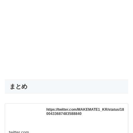
まとめ
https://twitter.com/MAKEMATE1_KR/status/18
00433687483588840
twitter.com