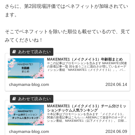
さらに、第2回現場評価ではベネフィットが加味されてい
ます。
そこでベネフィットを除いた順位も載せているので、見て
みてくださいね！
MAKEMATE1（メイクメイト1）年齢順まとめ
※この記事はプロモーションを含みます MAKEMATE1関連
の新着記事一覧 回を追うごとに面白さが増しているオーデ
ィション番組「MAKEMATE1（メイクメイト1）」。 パフ
ォーマンス映像やビハインド映像を見ていると、しっかり
者の参加者や甘...
chaymama-blog.com
2024.06.14
MAKEMATE1（メイクメイト1）チーム分けミッ
ションチッケム人気ランキング
※本記事はプロモーションを含みます 「メイクメイト1」
関連の新着記事はこちら↓↓↓ ABEMAにて放送中のオーディ
ション番組、MAKEMATE1（以下メイクメイト）。 日韓同
時放送ということで、話題になっています。 練習生達が夢
に向かってひ...
chaymama-blog.com
2024.06.09