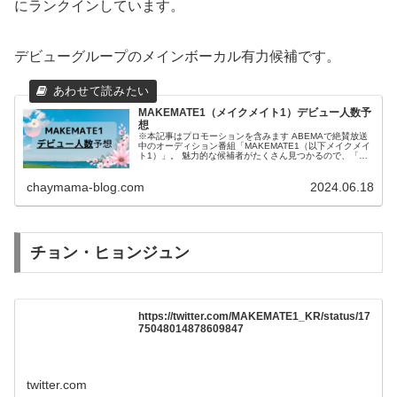
にランクインしています。
デビューグループのメインボーカル有力候補です。
MAKEMATE1（メイクメイト1）デビュー人数予
想
※本記事はプロモーションを含みます ABEMAで絶賛放送
中のオーディション番組「MAKEMATE1（以下メイクメイ
ト1）」。 魅力的な候補者がたくさん見つかるので、「メ
イクメイト1にどんどん夢中になってる！」という方も多
いのではないでしょう...
chaymama-blog.com
2024.06.18
チョン・ヒョンジュン
https://twitter.com/MAKEMATE1_KR/status/17
75048014878609847
twitter.com