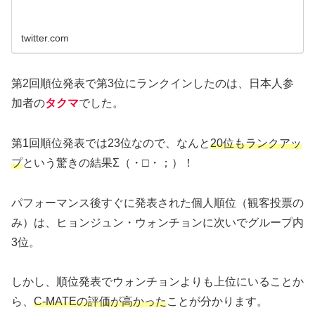
twitter.com
第2回順位発表で第3位にランクインしたのは、日本人参
加者の
タクマ
でした。
第1回順位発表では23位なので、なんと
20位もランクアッ
プ
という驚きの結果Σ（・□・；）！
パフォーマンス後すぐに発表された個人順位（観客投票の
み）は、ヒョンジュン・ウォンチョンに次いでグループ内
3位。
しかし、順位発表でウォンチョンよりも上位にいることか
ら、
C-MATEの評価が高かった
ことが分かります。