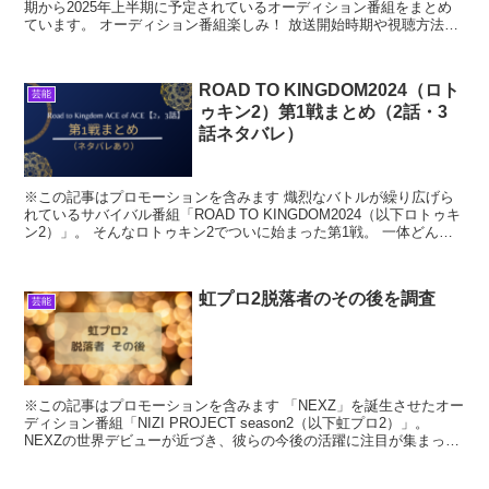
期から2025年上半期に予定されているオーディション番組をまとめ
ています。 オーディション番組楽しみ！ 放送開始時期や視聴方法が
それぞれ異なるので、事前にチェックしておいてく...
ROAD TO KINGDOM2024（ロト
芸能
ゥキン2）第1戦まとめ（2話・3
話ネタバレ）
※この記事はプロモーションを含みます 熾烈なバトルが繰り広げら
れているサバイバル番組「ROAD TO KINGDOM2024（以下ロトゥキ
ン2）」。 そんなロトゥキン2でついに始まった第1戦。 一体どんな
パフォーマンス、そして結果が待ってい...
虹プロ2脱落者のその後を調査
芸能
※この記事はプロモーションを含みます 「NEXZ」を誕生させたオー
ディション番組「NIZI PROJECT season2（以下虹プロ2）」。
NEXZの世界デビューが近づき、彼らの今後の活躍に注目が集まって
いますね。 しかしその一方で、気...