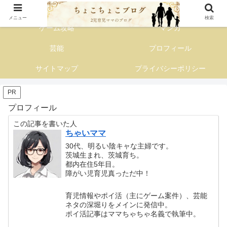
子育て主婦の情報発信ブログ
メニュー
検索
ゲーム攻略
マンガ
芸能
プロフィール
サイトマップ
プライバシーポリシー
PR
プロフィール
この記事を書いた人
ちゃいママ
30代、明るい陰キャな主婦です。
茨城生まれ、茨城育ち。
都内在住5年目。
障がい児育児真っただ中！
育児情報やポイ活（主にゲーム案件）、芸能
ネタの深堀りをメインに発信中。
ポイ活記事はママちゃちゃ名義で執筆中。