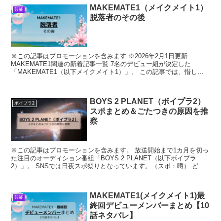
MAKEMATE1（メイクメイト1）
芸能
脱落者のその後
※この記事はプロモーションを含みます ※2026年2月1日更新
MAKEMATE1関連の新着記事一覧 7名のデビュー組が決定した
「MAKEMATE1（以下メイクメイト1）」。 この記事では、惜しく
も脱落となってしまった元候補者達のその後につ...
BOYS 2 PLANET（ボイプラ2）
ボイプラ2
スポまとめ＆ごたつきの原因を推
察
※この記事はプロモーションを含みます。 放送開始まで1カ月を切っ
た注目のオーディション番組「BOYS 2 PLANET（以下ボイプラ
2）」。 SNSでは日夜スポ祭りとなっています。（スポ：噂） どん
なスポがあるんだろう？ スポの内容を知りた...
MAKEMATE1(メイクメイト1)最
芸能
終回デビューメンバーまとめ【10
話ネタバレ】